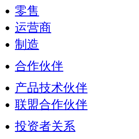
零售
运营商
制造
合作伙伴
产品技术伙伴
联盟合作伙伴
投资者关系