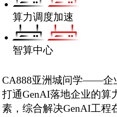
算力调度加速
智算中心
CA888亚洲城问学——企业
打通GenAI落地企业的算力
素，综合解决GenAI工程在