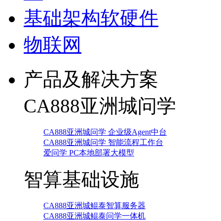
基础架构软硬件
物联网
产品及解决方案
CA888亚洲城问学
CA888亚洲城问学 企业级Agent中台
CA888亚洲城问学 智能流程工作台
爱问学 PC本地部署大模型
智算基础设施
CA888亚洲城鲲泰智算服务器
CA888亚洲城鲲泰问学一体机