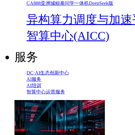
CA888亚洲城鲲泰问学一体机DeepSeek版
异构算力调度与加速
智算中心(AICC)
服务
DC·AI生态创新中心
AI服务
AI培训
智算中心运营服务