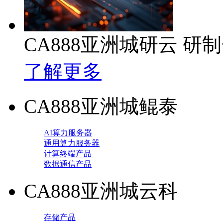
CA888亚洲城研云 
了解更多
CA888亚洲城鲲泰
AI算力服务器
通用算力服务器
计算终端产品
数据通信产品
CA888亚洲城云科
存储产品