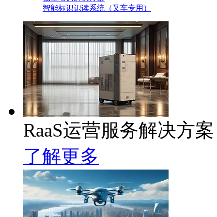
智能标识识读系统（叉车专用）
RaaS运营服务解决方案
了解更多