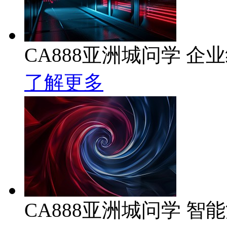
CA888亚洲城问学 企业
了解更多
CA888亚洲城问学 智