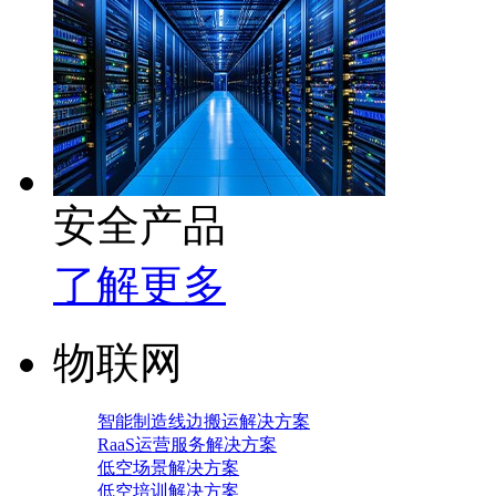
安全产品
了解更多
物联网
智能制造线边搬运解决方案
RaaS运营服务解决方案
低空场景解决方案
低空培训解决方案