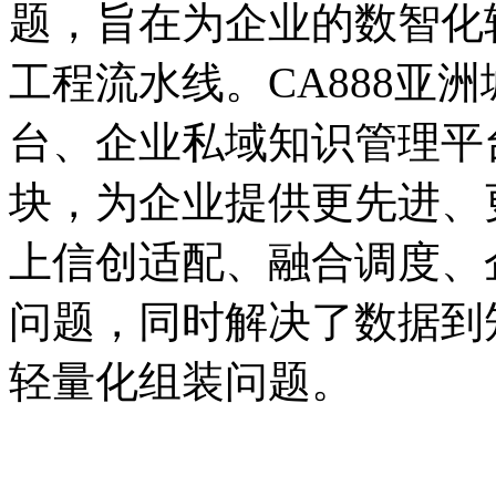
题，旨在为企业的数智
工程流水线。CA888亚
台、企业私域知识管理平
块，为企业提供更先进
上信创适配、融合调度
问题，同时解决了数
轻量化组装问题。