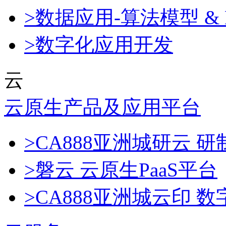
>数据应用-算法模型 & 
>数字化应用开发
云
云原生产品及应用平台
>CA888亚洲城研云
>磐云 云原生PaaS平台
>CA888亚洲城云印 