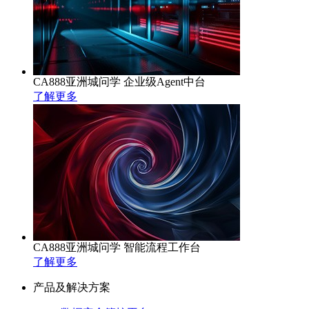
CA888亚洲城问学 企业级Agent中台
了解更多
CA888亚洲城问学 智能流程工作台
了解更多
产品及解决方案