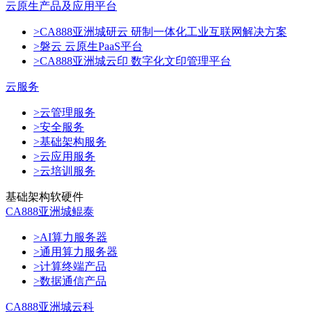
云原生产品及应用平台
>CA888亚洲城研云 研制一体化工业互联网解决方案
>磐云 云原生PaaS平台
>CA888亚洲城云印 数字化文印管理平台
云服务
>云管理服务
>安全服务
>基础架构服务
>云应用服务
>云培训服务
基础架构软硬件
CA888亚洲城鲲泰
>AI算力服务器
>通用算力服务器
>计算终端产品
>数据通信产品
CA888亚洲城云科